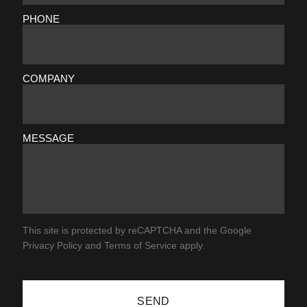
PHONE
COMPANY
MESSAGE
This site is protected by reCAPTCHA and the Google
Privacy Policy
and
Terms of Service
apply.
SEND